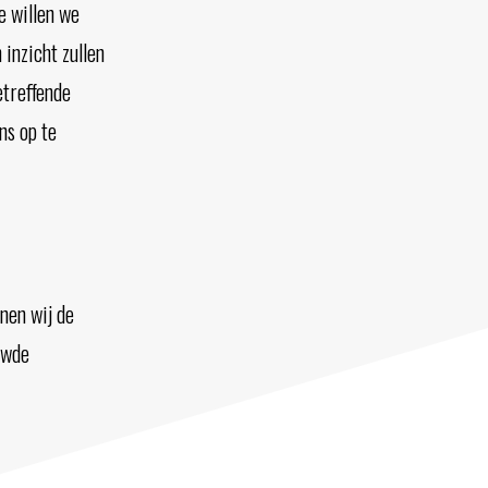
e willen we
 inzicht zullen
etreffende
ns op te
nen wij de
uwde