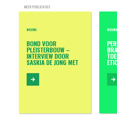
MEER PUBLICATIES
NIEUWS
NIEUW
BOND VOOR
PER
PLEISTERBOUW –
BRA
INTERVIEW DOOR
TOE
SASKIA DE JONG MET
ETI
RUDOLF VAN MIERLO
OVER HET RAPPORT
DAT DOOR DGMR IS
SAMENGESTELD.