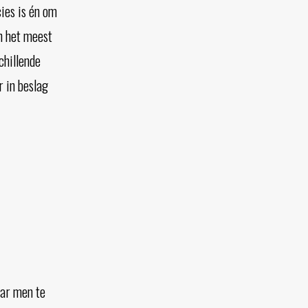
ies is én om
n het meest
chillende
 in beslag
aar men te