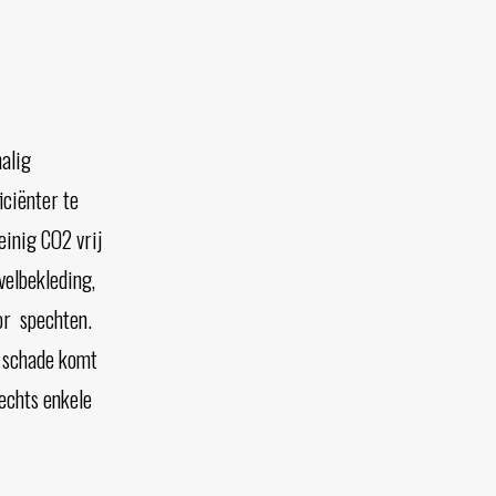
alig
ciënter te
einig CO2 vrij
velbekleding,
or spechten.
e schade komt
echts enkele