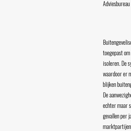
Adviesbureau 
Buitengevelis
toegepast om 
isoleren. De 
waardoor er m
blijken buite
De aanwezighe
echter maar s
gevallen per 
marktpartijen