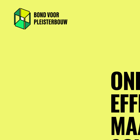
ON
EFF
MA