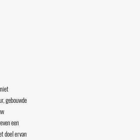
 niet
uur, gebouwde
uw
geven een
et doel ervan