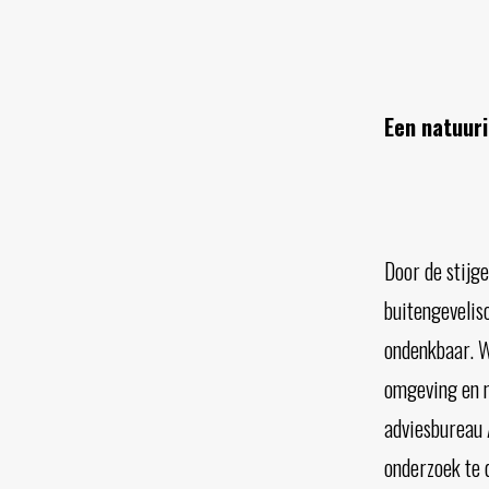
Een natuur
Door de stijg
buitengeveliso
ondenkbaar. W
omgeving en m
adviesbureau 
onderzoek te 