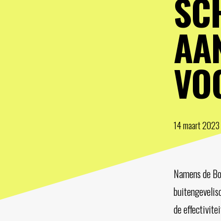
SC
AAN
VO
14 maart 2023
Namens de Bon
buitengevelis
de effectivit