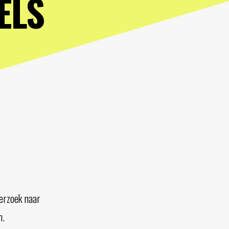
ELS
derzoek naar
n.